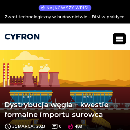
NAJNOWSZY WPIS!
Zwrot technologiczny w budownictwie – BIM w praktyce
CYFRON
Dystrybucja węgla – kwestie
formalne importu surowca
31 MARCA, 2023
0
488