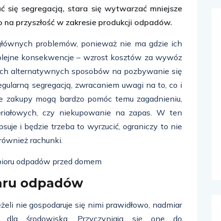
ać się segregacją, stara się wytwarzać mniejsze
ło na przyszłość w zakresie produkcji odpadów.
z głównych problemów, ponieważ nie ma gdzie ich
olejne konsekwencje – wzrost kosztów za wywóz
z nich alternatywnych sposobów na pozbywanie się
egularną segregacją, zwracaniem uwagi na to, co i
ome zakupy mogą bardzo pomóc temu zagadnieniu,
eriałowych, czy niekupowanie na zapas. W ten
suje i będzie trzeba to wyrzucić, ograniczy to nie
również rachunki.
aru odpadów
żeli nie gospodaruje się nimi prawidłowo, nadmiar
y dla środowiska. Przyczyniają się one do