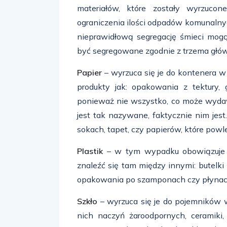
materiałów, które zostały wyrzuco
ograniczenia ilości odpadów komunalnyc
nieprawidłową segregację śmieci mog
być segregowane zgodnie z trzema głó
Papier
– wyrzuca się je do kontenera w 
produkty jak: opakowania z tektury, 
ponieważ nie wszystko, co może wydaw
jest tak nazywane, faktycznie nim jes
sokach, tapet, czy papierów, które powle
Plastik
– w tym wypadku obowiązuje w
znaleźć się tam między innymi: butelki 
opakowania po szamponach czy płynac
Szkło
– wyrzuca się je do pojemników 
nich naczyń żaroodpornych, ceramiki, 