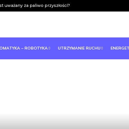
t uważany za paliwo przyszłości?
OMATYKA – ROBOTYKA
UTRZYMANIE RUCHU
ENERGE