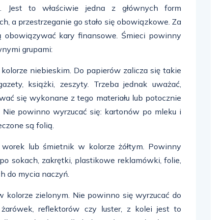
ne. Jest to właściwie jedna z głównych form
h, a przestrzeganie go stało się obowiązkowe. Za
ą obowiązywać kary finansowe. Śmieci powinny
wnymi grupami:
kolorze niebieskim. Do papierów zalicza się takie
gazety, książki, zeszyty. Trzeba jednak uważać,
ać się wykonane z tego materiału lub potocznie
t. Nie powinno wyrzucać się: kartonów po mleku i
czone są folią.
orek lub śmietnik w kolorze żółtym. Powinny
po sokach, zakrętki, plastikowe reklamówki, folie,
h do mycia naczyń.
w kolorze zielonym. Nie powinno się wyrzucać do
żarówek, reflektorów czy luster, z kolei jest to