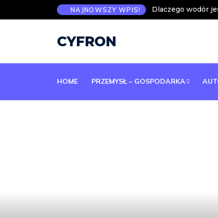
Dlaczego wodór jes
NAJNOWSZY WPIS!
CYFRON
HOME
PRZEMYSŁ – GOSPODARKA
AUT